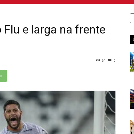
 Flu e larga na frente
24
0
p