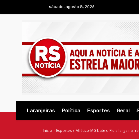
sábado, agosto 8, 2026
Laranjeiras
Política
Esportes
Geral
Início
Esportes
Atlético-MG bate o Flu e larga na fr