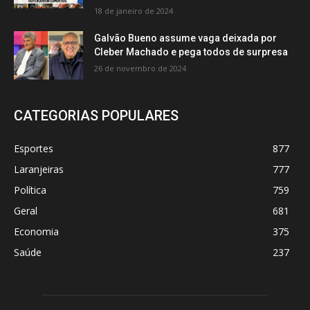
18 de janeiro de 2024
Galvão Bueno assume vaga deixada por
Cleber Machado e pega todos de surpresa
26 de novembro de 2024
CATEGORIAS POPULARES
Esportes
877
Laranjeiras
777
Política
759
Geral
681
Economia
375
Saúde
237