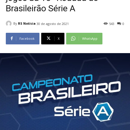
Brasileirão Série A
By
RS Notícia
30 de agosto de 2021
543
0
Facebook
X
WhatsApp