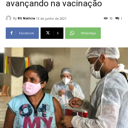
avançando na vacinação
By
RS Notícia
13 de junho de 2021
79
1
Facebook
X
WhatsApp