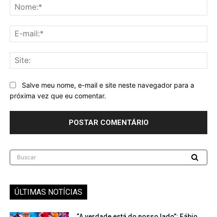
No
E-
mai
Sit
Salve meu nome, e-mail e site neste navegador para a
próxima vez que eu comentar.
Buscar
ÚLTIMAS NOTÍCIAS
“A verdade está do nosso lado”: Fábio