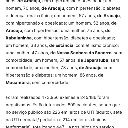
anos,
de Aracaju
, com hipertensão e obesidade; um
homem, 70 anos,
de Aracaju
, com hipertensão, diabetes
e doença renal crônica; um homem, 57 anos,
de Aracaju
,
com hipertensão e obesidade; um homem, 52 anos,
de
Aracaju
, com hipertensão; uma mulher, 75 anos,
de
Itabaianinha
, com hipertensão, diabetes e obesidade;
um homem, 38 anos,
de Estância
, com etilismo crônico;
uma mulher, 47 anos,
de Nossa Senhora do Socorro
, sem
comorbidade; um homem, 57 anos,
de Japaratuba
, sem
comorbidade; uma mulher, 73 anos,
de Aracaju
, com
hipertensão e diabetes; um homem, 86 anos,
de
Macambira
, sem comorbidade.
Foram realizados 473.956 exames e 245.186 foram
negativados. Estão internados 809 pacientes, sendo que
no serviço público são 226 em leitos de UTI (adulto), sete
na UTI neonatal/ pediatria e 214 em leitos clínicos
(enfermaria), totalizando 447. Já nos leitos do serviço