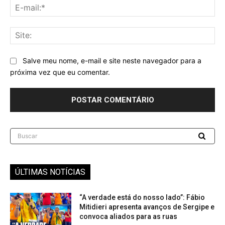
E-
mai
Sit
Salve meu nome, e-mail e site neste navegador para a
próxima vez que eu comentar.
Buscar
ÚLTIMAS NOTÍCIAS
“A verdade está do nosso lado”: Fábio
Mitidieri apresenta avanços de Sergipe e
convoca aliados para as ruas