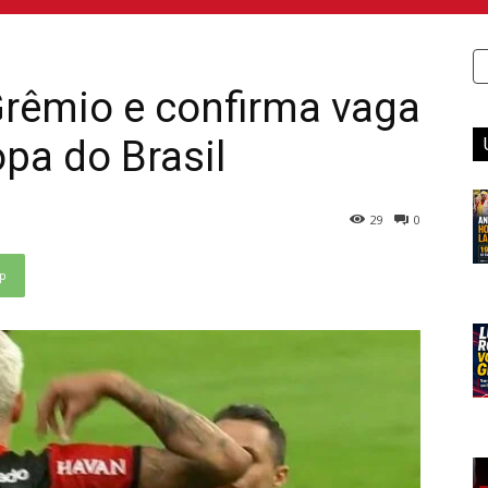
rêmio e confirma vaga
opa do Brasil
29
0
p