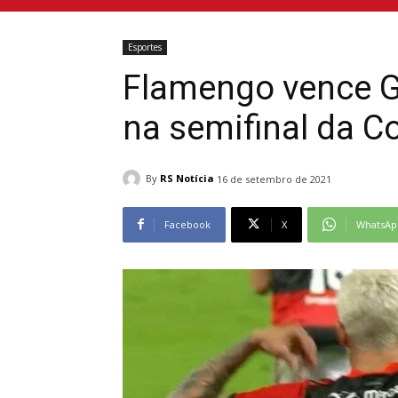
Esportes
Flamengo vence G
na semifinal da C
By
RS Notícia
16 de setembro de 2021
Facebook
X
WhatsAp