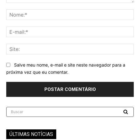
Comentário:
No
E-
mai
Sit
Salve meu nome, e-mail e site neste navegador para a
próxima vez que eu comentar.
Buscar
ÚLTIMAS NOTÍCIAS