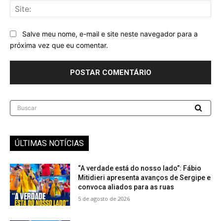
Sit
Salve meu nome, e-mail e site neste navegador para a
próxima vez que eu comentar.
Buscar
ÚLTIMAS NOTÍCIAS
“A verdade está do nosso lado”: Fábio
Mitidieri apresenta avanços de Sergipe e
convoca aliados para as ruas
5 de agosto de 2026