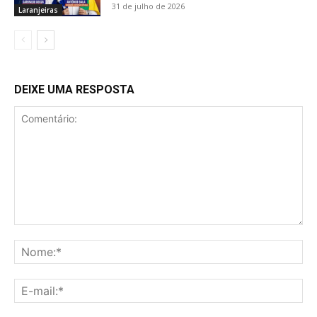
31 de julho de 2026
Laranjeiras
DEIXE UMA RESPOSTA
Comentário:
No
E-
mai