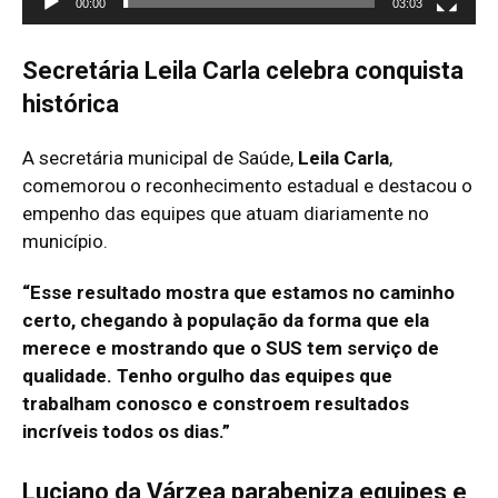
00:00
03:03
e
v
Secretária Leila Carla celebra conquista
í
d
histórica
e
A secretária municipal de Saúde,
Leila Carla
,
o
comemorou o reconhecimento estadual e destacou o
empenho das equipes que atuam diariamente no
município.
“Esse resultado mostra que estamos no caminho
certo, chegando à população da forma que ela
merece e mostrando que o SUS tem serviço de
qualidade. Tenho orgulho das equipes que
trabalham conosco e constroem resultados
incríveis todos os dias.”
Luciano da Várzea parabeniza equipes e