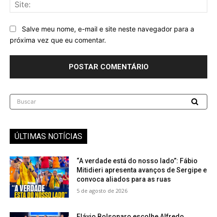
Sit
Salve meu nome, e-mail e site neste navegador para a
próxima vez que eu comentar.
Buscar
ÚLTIMAS NOTÍCIAS
“A verdade está do nosso lado”: Fábio
Mitidieri apresenta avanços de Sergipe e
convoca aliados para as ruas
5 de agosto de 2026
Flávio Bolsonaro escolhe Alfredo