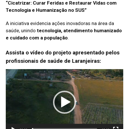
“Cicatrizar: Curar Feridas e Restaurar Vidas com
Tecnologia e Humanização no SUS”
A iniciativa evidencia ações inovadoras na área da
saúde, unindo
tecnologia, atendimento humanizado
e cuidado com a população
.
Assista o vídeo do projeto apresentado pelos
profissionais de saúde de Laranjeiras:
T
o
c
a
d
o
r
d