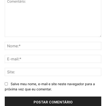
Comentário:
No
E-
mai
Sit
Salve meu nome, e-mail e site neste navegador para a
próxima vez que eu comentar.