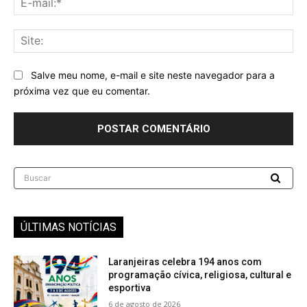
mai
Sit
Salve meu nome, e-mail e site neste navegador para a
próxima vez que eu comentar.
Buscar
ÚLTIMAS NOTÍCIAS
Laranjeiras celebra 194 anos com
programação cívica, religiosa, cultural e
esportiva
6 de agosto de 2026