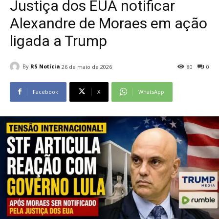
Justiça dos EUA notificar
Alexandre de Moraes em ação
ligada a Trump
By
RS Notícia
26 de maio de 2026
80
0
Facebook
X
WhatsApp