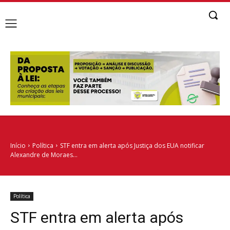
Início
Política
STF entra em alerta após Justiça dos EUA notificar
Alexandre de Moraes...
Política
STF entra em alerta após