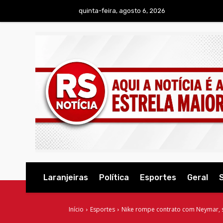
quinta-feira, agosto 6, 2026
Laranjeiras
Política
Esportes
Geral
Início
Esportes
Nike rompe contrato com Neymar, 