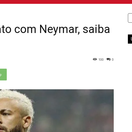
ato com Neymar, saiba
100
0
p