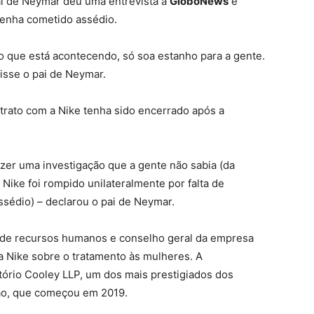
ai de Neymar deu uma entrevista à
GloboNews
e
enha cometido assédio.
o que está acontecendo, só soa estanho para a gente.
disse o pai de Neymar.
ntrato com a Nike tenha sido encerrado após a
fazer uma investigação que a gente não sabia (da
Nike foi rompido unilateralmente por falta de
sédio) – declarou o pai de Neymar.
fe de recursos humanos e conselho geral da empresa
a Nike sobre o tratamento às mulheres. A
tório Cooley LLP, um dos mais prestigiados dos
ção, que começou em 2019.