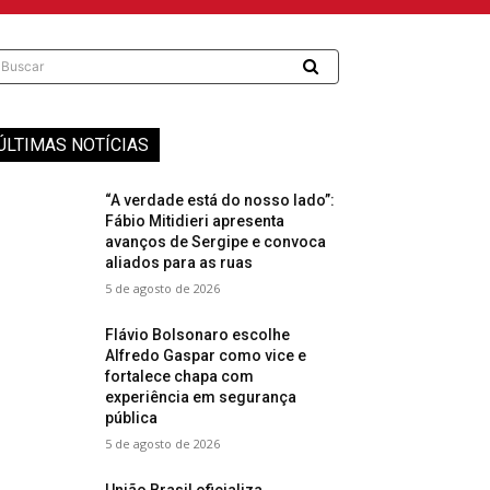
Buscar
ÚLTIMAS NOTÍCIAS
“A verdade está do nosso lado”:
Fábio Mitidieri apresenta
avanços de Sergipe e convoca
aliados para as ruas
5 de agosto de 2026
Flávio Bolsonaro escolhe
Alfredo Gaspar como vice e
fortalece chapa com
experiência em segurança
pública
5 de agosto de 2026
União Brasil oficializa