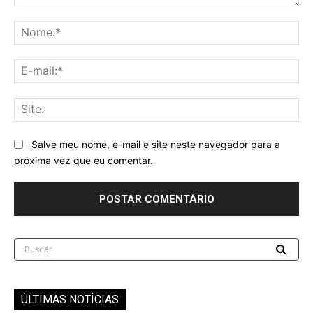
Comentário:
No
E-
mai
Sit
Salve meu nome, e-mail e site neste navegador para a
próxima vez que eu comentar.
Buscar
ÚLTIMAS NOTÍCIAS