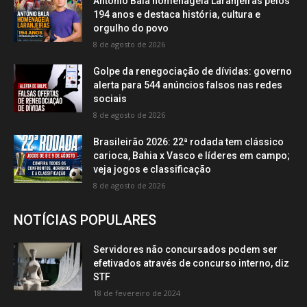
Antônio Bala homenageia Laranjeiras pelos
194 anos e destaca história, cultura e
orgulho do povo
8 de agosto de 2026
Golpe da renegociação de dívidas: governo
alerta para 544 anúncios falsos nas redes
sociais
8 de agosto de 2026
Brasileirão 2026: 22ª rodada tem clássico
carioca, Bahia x Vasco e líderes em campo;
veja jogos e classificação
8 de agosto de 2026
NOTÍCIAS POPULARES
Servidores não concursados podem ser
efetivados através de concurso interno, diz
STF
18 de fevereiro de 2024