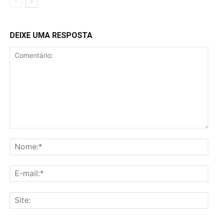
DEIXE UMA RESPOSTA
Comentário:
No
E-
mai
Sit