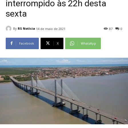
interrompido às 22h desta
sexta
By
RS Notícia
14 de maio de 2021
87
0
Facebook
X
WhatsApp