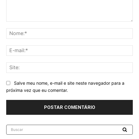
Comentário:
No
E-
mai
Sit
Salve meu nome, e-mail e site neste navegador para a
próxima vez que eu comentar.
Buscar