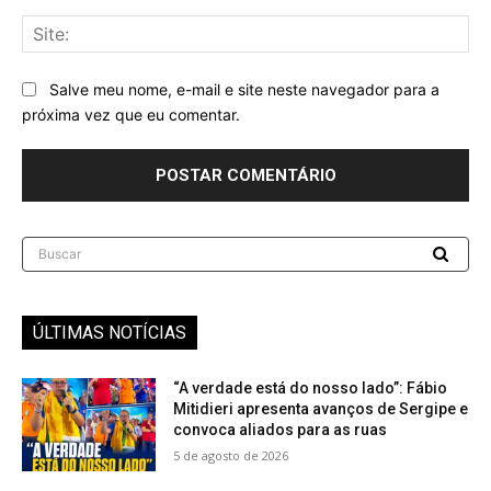
Sit
Salve meu nome, e-mail e site neste navegador para a
próxima vez que eu comentar.
Buscar
ÚLTIMAS NOTÍCIAS
“A verdade está do nosso lado”: Fábio
Mitidieri apresenta avanços de Sergipe e
convoca aliados para as ruas
5 de agosto de 2026