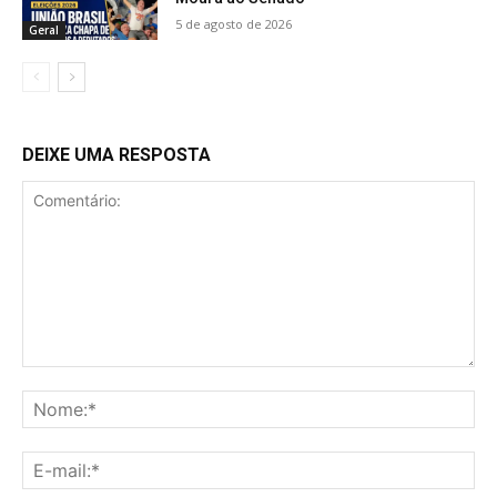
5 de agosto de 2026
Geral
DEIXE UMA RESPOSTA
Comentário:
No
E-
mai