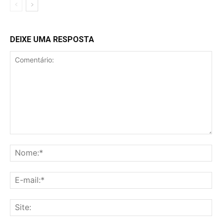
DEIXE UMA RESPOSTA
Comentário:
No
E-
mai
Sit