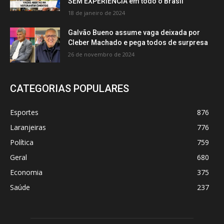
SEM EXPERIÊNCIA em todo o Brasil
18 de janeiro de 2024
Galvão Bueno assume vaga deixada por
Cleber Machado e pega todos de surpresa
26 de novembro de 2024
CATEGORIAS POPULARES
Esportes
876
Laranjeiras
776
Política
759
Geral
680
Economia
375
Saúde
237