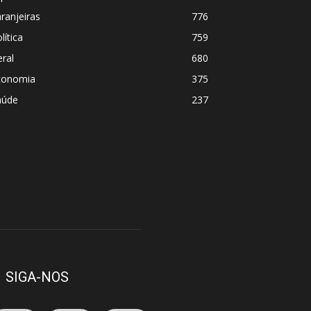
ranjeiras
776
lítica
759
ral
680
conomia
375
aúde
237
SIGA-NOS