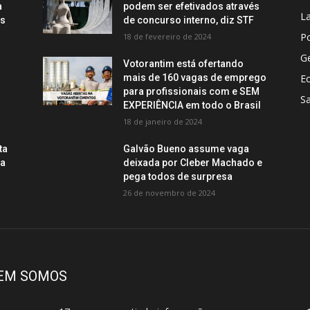
a
podem ser efetivados através
La
os
de concurso interno, diz STF
Po
18 de fevereiro de 2024
Ge
Votorantim está ofertando
mais de 160 vagas de emprego
E
para profissionais com e SEM
S
EXPERIÊNCIA em todo o Brasil
18 de janeiro de 2024
ta
Galvão Bueno assume vaga
ca
deixada por Cleber Machado e
pega todos de surpresa
26 de novembro de 2024
EM SOMOS