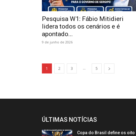
Pesquisa W1: Fábio Mitidieri
lidera todos os cenários e é
apontado...
9 de junho de 2026
...
1
2
3
5
ÚLTIMAS NOTÍCIAS
Copa do Brasil define os oito