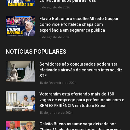
convoca aliados para as ruas
5 de agosto de 2026
Flávio Bolsonaro escolhe Alfredo Gaspar
como vice e fortalece chapa com
experiência em segurança pública
5 de agosto de 2026
NOTÍCIAS POPULARES
Servidores não concursados podem ser
efetivados através de concurso interno, diz
STF
18 de fevereiro de 2024
Votorantim está ofertando mais de 160
vagas de emprego para profissionais com e
SEM EXPERIÊNCIA em todo o Brasil
18 de janeiro de 2024
Galvão Bueno assume vaga deixada por
Cleber Machado e pega todos de surpresa