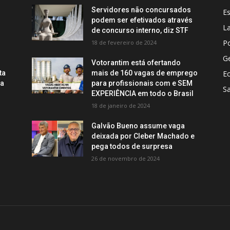
Servidores não concursados
E
podem ser efetivados através
La
de concurso interno, diz STF
Po
18 de fevereiro de 2024
Ge
Votorantim está ofertando
ta
mais de 160 vagas de emprego
E
ca
para profissionais com e SEM
S
EXPERIÊNCIA em todo o Brasil
18 de janeiro de 2024
Galvão Bueno assume vaga
deixada por Cleber Machado e
pega todos de surpresa
26 de novembro de 2024