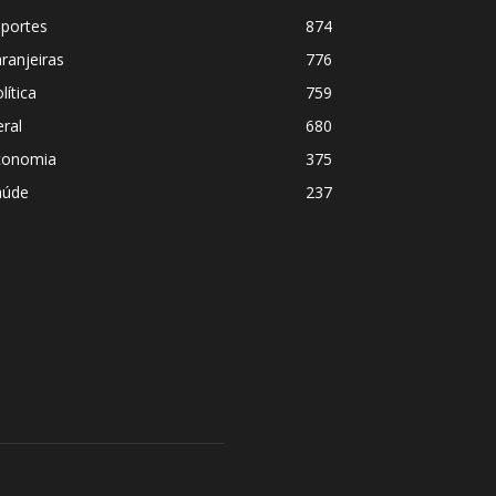
sportes
874
ranjeiras
776
lítica
759
ral
680
conomia
375
aúde
237