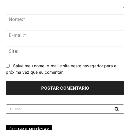
Comentário:
No
E-
mai
Sit
Salve meu nome, e-mail e site neste navegador para a
próxima vez que eu comentar.
Buscar
ÚLTIMAS NOTÍCIAS