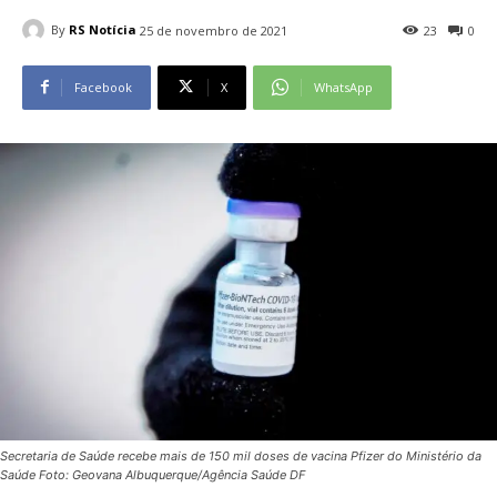
By
RS Notícia
25 de novembro de 2021
23
0
Facebook
X
WhatsApp
Secretaria de Saúde recebe mais de 150 mil doses de vacina Pfizer do Ministério da
Saúde Foto: Geovana Albuquerque/Agência Saúde DF