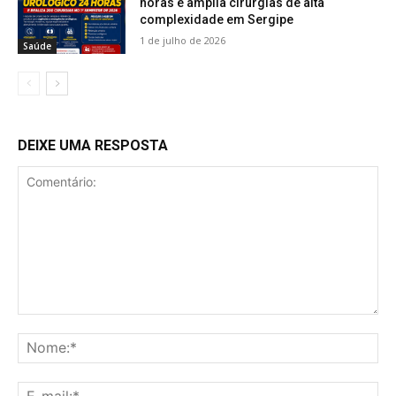
horas e amplia cirurgias de alta
complexidade em Sergipe
1 de julho de 2026
Saúde
DEIXE UMA RESPOSTA
Comentário:
No
E-