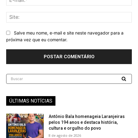
mai
Sit
Salve meu nome, e-mail e site neste navegador para a
próxima vez que eu comentar.
Buscar
ÚLTIMAS NOTÍCIAS
Antônio Bala homenageia Laranjeiras
pelos 194 anos e destaca história,
cultura e orgulho do povo
8 de agosto de 2026