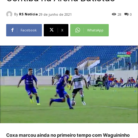
By
RS Notícia
29 de junho de 2021
28
0
Facebook
X
WhatsApp
Coxa marcou ainda no primeiro tempo com Waguininho