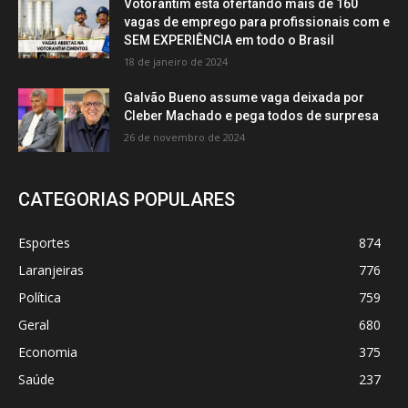
Votorantim está ofertando mais de 160
vagas de emprego para profissionais com e
SEM EXPERIÊNCIA em todo o Brasil
18 de janeiro de 2024
Galvão Bueno assume vaga deixada por
Cleber Machado e pega todos de surpresa
26 de novembro de 2024
CATEGORIAS POPULARES
Esportes
874
Laranjeiras
776
Política
759
Geral
680
Economia
375
Saúde
237