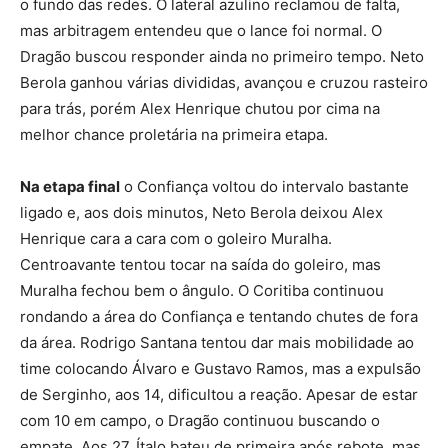
o fundo das redes. O lateral azulino reclamou de falta,
mas arbitragem entendeu que o lance foi normal. O
Dragão buscou responder ainda no primeiro tempo. Neto
Berola ganhou várias divididas, avançou e cruzou rasteiro
para trás, porém Alex Henrique chutou por cima na
melhor chance proletária na primeira etapa.
Na etapa final
o Confiança voltou do intervalo bastante
ligado e, aos dois minutos, Neto Berola deixou Alex
Henrique cara a cara com o goleiro Muralha.
Centroavante tentou tocar na saída do goleiro, mas
Muralha fechou bem o ângulo. O Coritiba continuou
rondando a área do Confiança e tentando chutes de fora
da área. Rodrigo Santana tentou dar mais mobilidade ao
time colocando Álvaro e Gustavo Ramos, mas a expulsão
de Serginho, aos 14, dificultou a reação. Apesar de estar
com 10 em campo, o Dragão continuou buscando o
empate. Aos 27, Ítalo bateu de primeira após rebote, mas