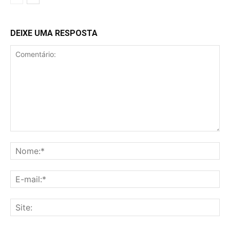
DEIXE UMA RESPOSTA
Comentário:
No
E-
mai
Sit