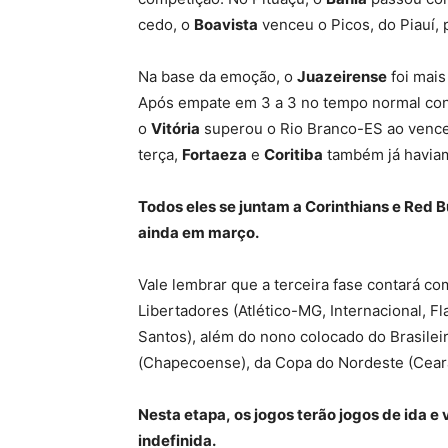
cedo, o
Boavista
venceu o Picos, do Piauí, 
Na base da emoção, o
Juazeirense
foi mais
Após empate em 3 a 3 no tempo normal contr
o
Vitória
superou o Rio Branco-ES ao vencer
terça,
Fortaeza
e
Coritiba
também já havia
Todos eles se juntam a Corinthians e Red B
ainda em março.
Vale lembrar que a terceira fase contará c
Libertadores (Atlético-MG, Internacional, 
Santos), além do nono colocado do Brasilei
(Chapecoense), da Copa do Nordeste (Ceará
Nesta etapa, os jogos terão jogos de ida e 
indefinida.