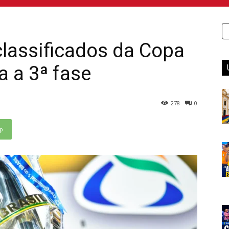
classificados da Copa
a a 3ª fase
278
0
p