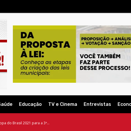
Saúde
Educação
TV e Cinema
Entrevistas
Econ
pa do Brasil 2021 para a 3ª...