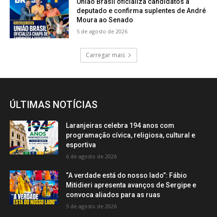
União Brasil oficializa candidatos a
deputado e confirma suplentes de André
Moura ao Senado
5 de agosto de 2026
Carregar mais
ÚLTIMAS NOTÍCIAS
Laranjeiras celebra 194 anos com
programação cívica, religiosa, cultural e
esportiva
6 de agosto de 2026
“A verdade está do nosso lado”: Fábio
Mitidieri apresenta avanços de Sergipe e
convoca aliados para as ruas
5 de agosto de 2026