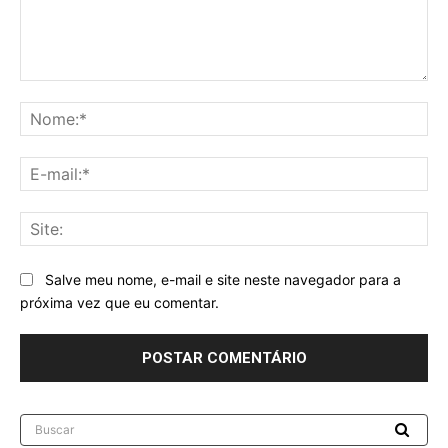
Comentário:
No
E-
mai
Sit
Salve meu nome, e-mail e site neste navegador para a
próxima vez que eu comentar.
Buscar