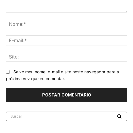
Comentário:
No
E-
mai
Sit
Salve meu nome, e-mail e site neste navegador para a
próxima vez que eu comentar.
Buscar