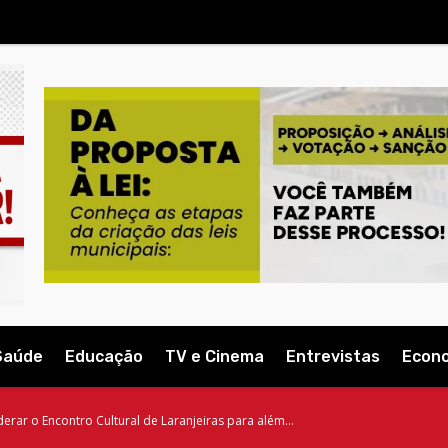
Saúde
Educação
TV e Cinema
Entrevistas
Econ
rar o Encontro Cultural de Laranjeiras para além...