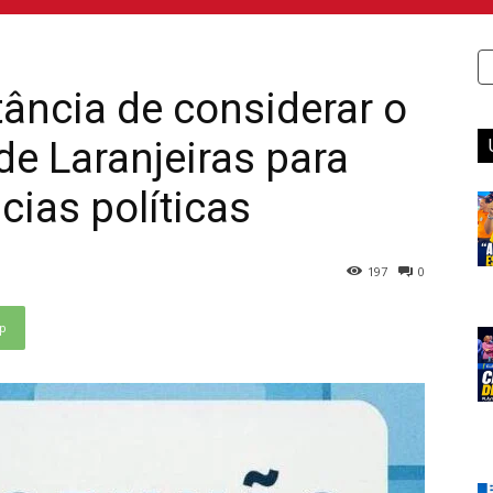
ância de considerar o
de Laranjeiras para
cias políticas
197
0
p