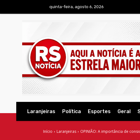
quinta-feira, agosto 6, 2026
Laranjeiras
Política
Esportes
Geral
Início
Laranjeiras
OPINIÃO: A importância de conside