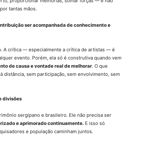
erto, proporcionar melhorias, somar forças — e não
 por tantas mãos.
contribuição ser acompanhada de conhecimento e
 A crítica — especialmente a crítica de artistas — é
alquer evento. Porém, ela só é construtiva quando vem
to de causa e vontade real de melhorar
. O que
ta à distância, sem participação, sem envolvimento, sem
e divisões
rimônio sergipano e brasileiro. Ele não precisa ser
orizado e aprimorado continuamente.
E isso só
esquisadores e população caminham juntos.