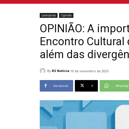
Laranjeiras
Opinião
OPINIÃO: A import
Encontro Cultural 
além das divergên
By
RS Notícia
19 de novembro de 2025
Facebook
X
WhatsAp