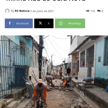
By
RS Notícia
5 de julho de 2021
110
9
Facebook
X
WhatsApp