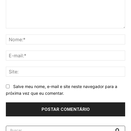
Comentário:
No
E-
mai
Sit
Salve meu nome, e-mail e site neste navegador para a
próxima vez que eu comentar.
Buscar